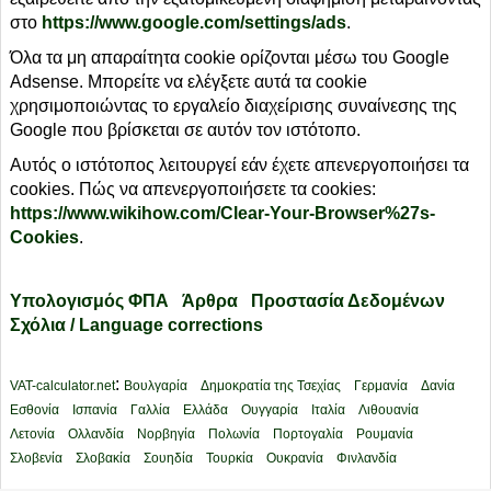
στο
https://www.google.com/settings/ads
.
Όλα τα μη απαραίτητα cookie ορίζονται μέσω του Google
Adsense. Μπορείτε να ελέγξετε αυτά τα cookie
χρησιμοποιώντας το εργαλείο διαχείρισης συναίνεσης της
Google που βρίσκεται σε αυτόν τον ιστότοπο.
Αυτός ο ιστότοπος λειτουργεί εάν έχετε απενεργοποιήσει τα
cookies. Πώς να απενεργοποιήσετε τα cookies:
https://www.wikihow.com/Clear-Your-Browser%27s-
Cookies
.
Υπολογισμός ΦΠΑ
Άρθρα
Προστασία Δεδομένων
Σχόλια / Language corrections
:
VAT-calculator.net
Βουλγαρία
Δημοκρατία της Τσεχίας
Γερμανία
Δανία
Εσθονία
Ισπανία
Γαλλία
Ελλάδα
Ουγγαρία
Ιταλία
Λιθουανία
Λετονία
Ολλανδία
Νορβηγία
Πολωνία
Πορτογαλία
Ρουμανία
Σλοβενία
Σλοβακία
Σουηδία
Τουρκία
Ουκρανία
Φινλανδία